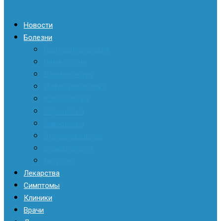
Новости
Болезни
Гастроэнтерология
Гинекология
Дерматология
Инфекционистика
Кардиология
Наркология
Неврология
Отоларингология
Стоматология
Хирургия
Лекарства
Симптомы
Клиники
Врачи