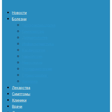
Новости
Болезни
Гастроэнтерология
Гинекология
Дерматология
Инфекционистика
Кардиология
Наркология
Неврология
Отоларингология
Стоматология
Хирургия
Лекарства
Симптомы
Клиники
Врачи