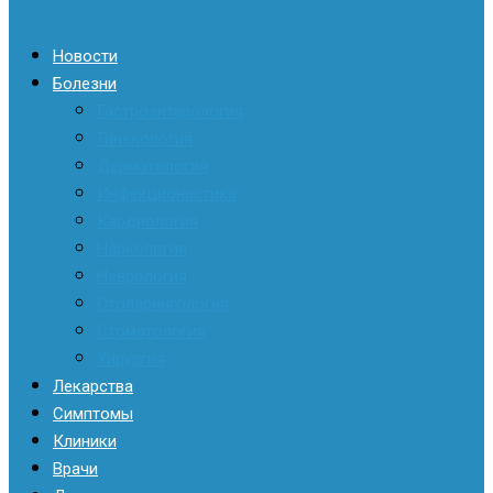
Новости
Болезни
Гастроэнтерология
Гинекология
Дерматология
Инфекционистика
Кардиология
Наркология
Неврология
Отоларингология
Стоматология
Хирургия
Лекарства
Симптомы
Клиники
Врачи