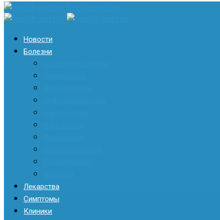
health-post.ru
Новости
Болезни
Гастроэнтерология
Гинекология
Дерматология
Инфекционистика
Кардиология
Наркология
Неврология
Отоларингология
Стоматология
Хирургия
Лекарства
Симптомы
Клиники