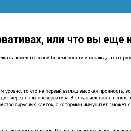
вативах, или что вы еще 
бежать нежелательной беременности и ограждают от ряд
м уровне, то его на первый взгляд высокая прочность, в
дит через поры презерватива. Это как человек с легкос
ичество вирусных клеток, с которыми иммунитет сможет с
 и были многоразовыми. После их прямого использовани