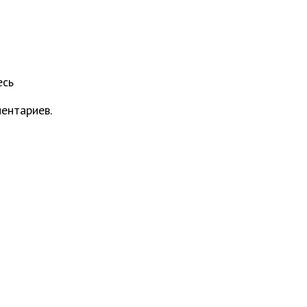
есь
ентариев.