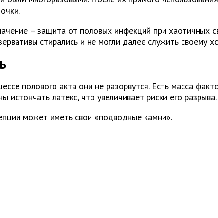
очки.
ачение – защита от половых инфекций при хаотичных свя
ервативы стирались и не могли далее служить своему хо
ь
ессе полового акта они не разорвутся. Есть масса факт
ы истончать латекс, что увеличивает риски его разрыва.
епции может иметь свои «подводные камни».