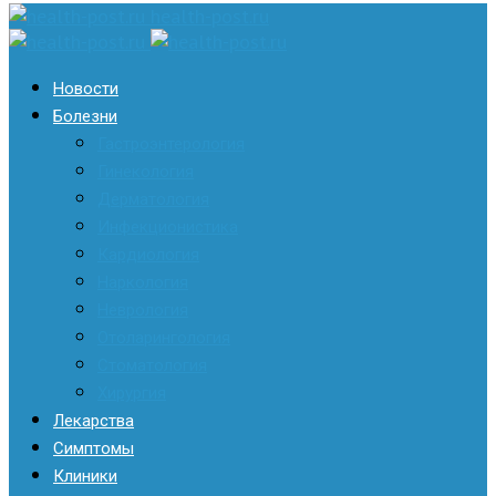
health-post.ru
Новости
Болезни
Гастроэнтерология
Гинекология
Дерматология
Инфекционистика
Кардиология
Наркология
Неврология
Отоларингология
Стоматология
Хирургия
Лекарства
Симптомы
Клиники