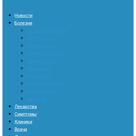
Новости
Болезни
Гастроэнтерология
Гинекология
Дерматология
Инфекционистика
Кардиология
Наркология
Неврология
Отоларингология
Стоматология
Хирургия
Лекарства
Симптомы
Клиники
Врачи