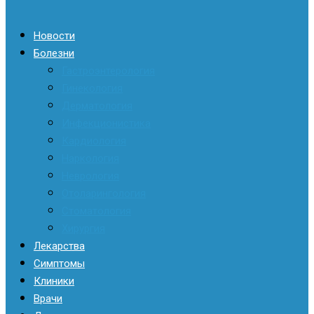
Новости
Болезни
Гастроэнтерология
Гинекология
Дерматология
Инфекционистика
Кардиология
Наркология
Неврология
Отоларингология
Стоматология
Хирургия
Лекарства
Симптомы
Клиники
Врачи