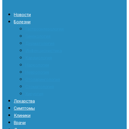
Новости
Болезни
Гастроэнтерология
Гинекология
Дерматология
Инфекционистика
Кардиология
Наркология
Неврология
Отоларингология
Стоматология
Хирургия
Лекарства
Симптомы
Клиники
Врачи