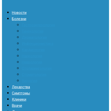
Новости
Болезни
Гастроэнтерология
Гинекология
Дерматология
Инфекционистика
Кардиология
Наркология
Неврология
Отоларингология
Стоматология
Хирургия
Лекарства
Симптомы
Клиники
Врачи