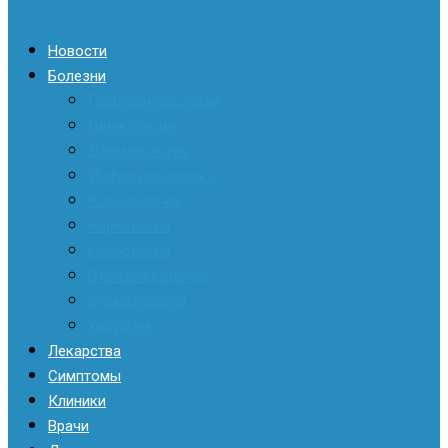
Новости
Болезни
Гастроэнтерология
Гинекология
Дерматология
Инфекционистика
Кардиология
Наркология
Неврология
Отоларингология
Стоматология
Хирургия
Лекарства
Симптомы
Клиники
Врачи