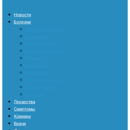
Новости
Болезни
Гастроэнтерология
Гинекология
Дерматология
Инфекционистика
Кардиология
Наркология
Неврология
Отоларингология
Стоматология
Хирургия
Лекарства
Симптомы
Клиники
Врачи