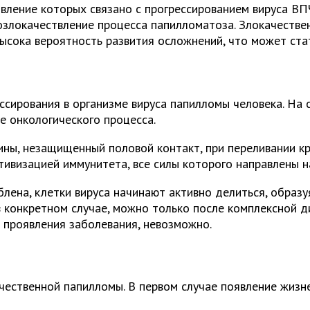
ление которых связано с прогрессированием вируса ВПЧ
озлокачествление процесса папилломатоза. Злокачестве
высока вероятность развития осложнений, что может ста
сирования в организме вируса папилломы человека. На 
е онкологического процесса.
ины, незащищенный половой контакт, при переливании кр
ктивизацией иммунитета, все силы которого направлены 
ена, клетки вируса начинают активно делиться, образу
в конкретном случае, можно только после комплексной д
е проявления заболевания, невозможно.
чественной папилломы. В первом случае появление жизн