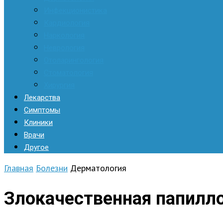
Инфекционистика
Кардиология
Наркология
Неврология
Отоларингология
Стоматология
Хирургия
Лекарства
Симптомы
Клиники
Врачи
Другое
Главная
Болезни
Дерматология
Злокачественная папилло