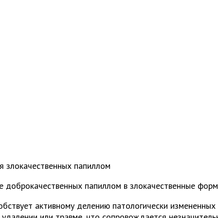
я злокачественных папиллом
 доброкачественных папиллом в злокачественные формы
обствует активному делению патологически измененных 
удалении или травме, что сопровождается незначитель