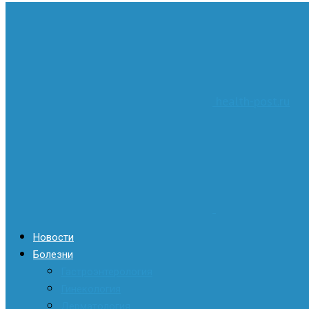
health-post.ru
Новости
Болезни
Гастроэнтерология
Гинекология
Дерматология