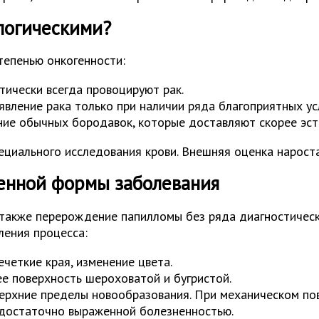
логическими?
тепенью онкогенности:
ктически всегда провоцируют рак.
явление рака только при наличии ряда благоприятных ус
ение обычных бородавок, которые доставляют скорее эст
циального исследования крови. Внешняя оценка нарост
венной формы заболевания
а также перерождение папилломы без ряда диагностичес
ления процесса:
ечеткие края, изменение цвета.
ее поверхность шероховатой и бугристой.
верхние пределы новообразования. При механическом по
 достаточно выраженной болезненностью.