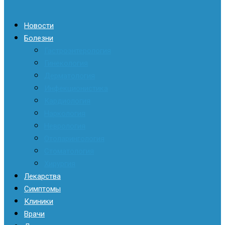
Новости
Болезни
Гастроэнтерология
Гинекология
Дерматология
Инфекционистика
Кардиология
Наркология
Неврология
Отоларингология
Стоматология
Хирургия
Лекарства
Симптомы
Клиники
Врачи