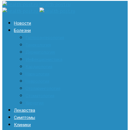
health-post.ru
Новости
Болезни
Гастроэнтерология
Гинекология
Дерматология
Инфекционистика
Кардиология
Наркология
Неврология
Отоларингология
Стоматология
Хирургия
Лекарства
Симптомы
Клиники