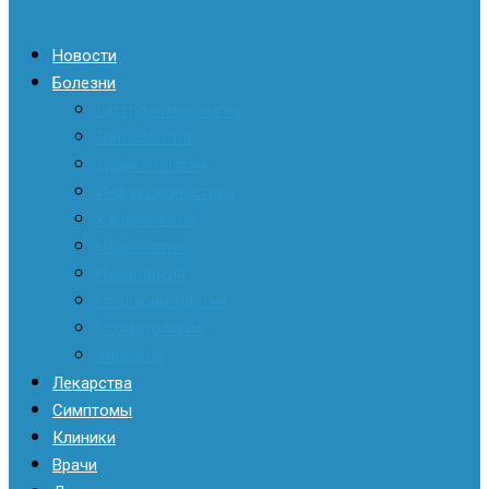
Новости
Болезни
Гастроэнтерология
Гинекология
Дерматология
Инфекционистика
Кардиология
Наркология
Неврология
Отоларингология
Стоматология
Хирургия
Лекарства
Симптомы
Клиники
Врачи