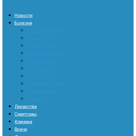
Новости
Болезни
Гастроэнтерология
Гинекология
Дерматология
Инфекционистика
Кардиология
Наркология
Неврология
Отоларингология
Стоматология
Хирургия
Лекарства
Симптомы
Клиники
Врачи