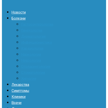
Новости
Болезни
Гастроэнтерология
Гинекология
Дерматология
Инфекционистика
Кардиология
Наркология
Неврология
Отоларингология
Стоматология
Хирургия
Лекарства
Симптомы
Клиники
Врачи