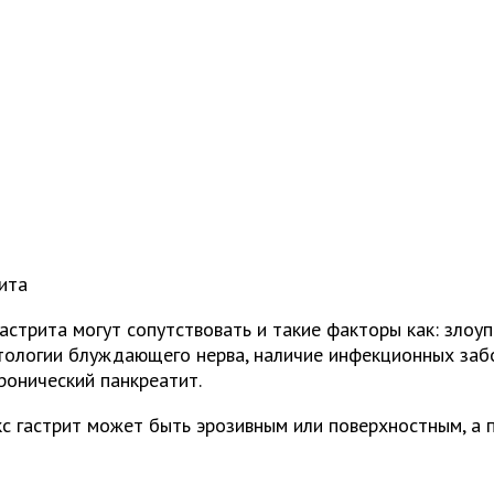
ита
трита могут сопутствовать и такие факторы как: злоуп
тологии блуждающего нерва, наличие инфекционных забо
ронический панкреатит.
кс гастрит может быть эрозивным или поверхностным, а 