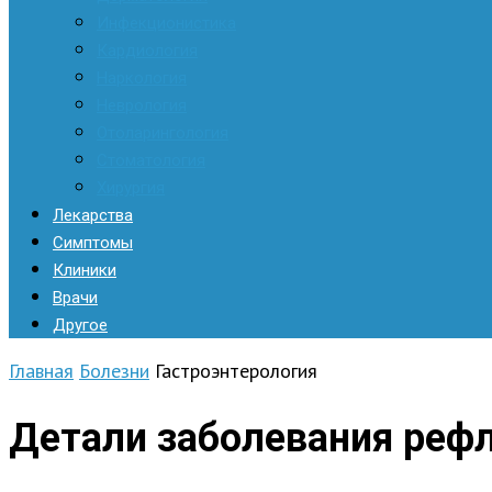
Инфекционистика
Кардиология
Наркология
Неврология
Отоларингология
Стоматология
Хирургия
Лекарства
Симптомы
Клиники
Врачи
Другое
Главная
Болезни
Гастроэнтерология
Детали заболевания реф