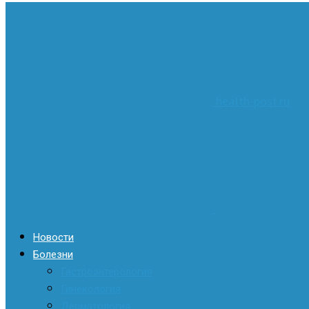
health-post.ru
Новости
Болезни
Гастроэнтерология
Гинекология
Дерматология