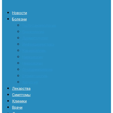
Новости
Болезни
Гастроэнтерология
Гинекология
Дерматология
Инфекционистика
Кардиология
Наркология
Неврология
Отоларингология
Стоматология
Хирургия
Лекарства
Симптомы
Клиники
Врачи