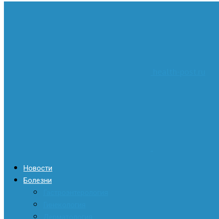
health-post.ru
Новости
Болезни
Гастроэнтерология
Гинекология
Дерматология