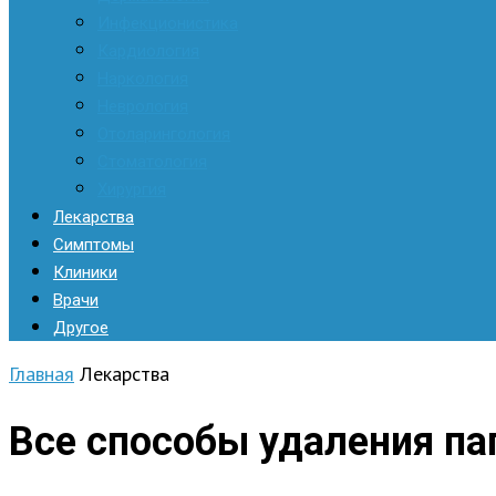
Инфекционистика
Кардиология
Наркология
Неврология
Отоларингология
Стоматология
Хирургия
Лекарства
Симптомы
Клиники
Врачи
Другое
Главная
Лекарства
Все способы удаления па