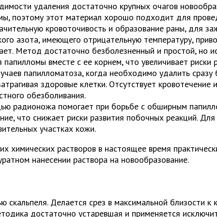
димости удаления достаточно крупных очагов новообра
мы, поэтому этот материал хорошо подходит для провед
ачительную кровоточивость и образование раны, для за
ого азота, имеющего отрицательную температуру, приво
ет. Метод достаточно безболезненный и простой, но ис
папилломы вместе с ее корнем, что увеличивает риски р
лучаев папилломатоза, когда необходимо удалить сраз
затрагивая здоровые клетки. Отсутствует кровотечение 
стного обезболивания.
щью радионожа помогает при борьбе с обширным папилло
ние, что снижает риски развития побочных реакций. Дл
вительных участках кожи.
их химических растворов в настоящее время практически
куратном нанесении раствора на новообразование.
скальпеля. Делается срез в максимальной близости к 
етодика достаточно устаревшая и применяется исключит