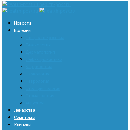
health-post.ru
Новости
Болезни
Гастроэнтерология
Гинекология
Дерматология
Инфекционистика
Кардиология
Наркология
Неврология
Отоларингология
Стоматология
Хирургия
Лекарства
Симптомы
Клиники