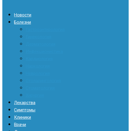
Новости
Болезни
Гастроэнтерология
Гинекология
Дерматология
Инфекционистика
Кардиология
Наркология
Неврология
Отоларингология
Стоматология
Хирургия
Лекарства
Симптомы
Клиники
Врачи