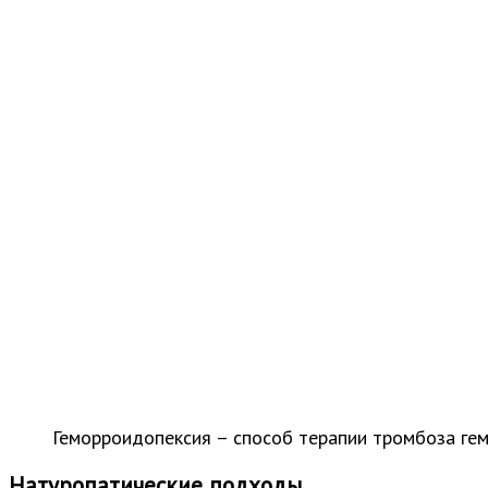
Геморроидопексия – способ терапии тромбоза ге
Натуропатические подходы