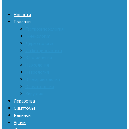
Новости
Болезни
Гастроэнтерология
Гинекология
Дерматология
Инфекционистика
Кардиология
Наркология
Неврология
Отоларингология
Стоматология
Хирургия
Лекарства
Симптомы
Клиники
Врачи