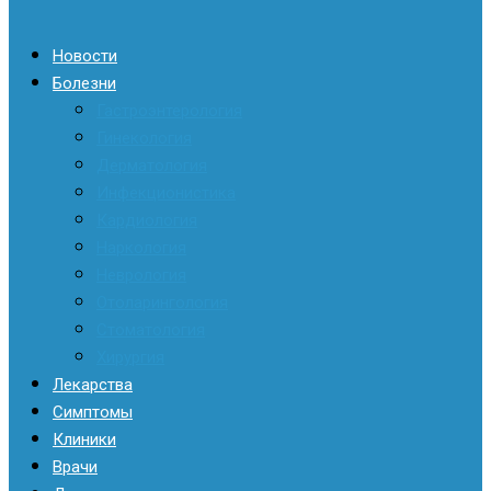
Новости
Болезни
Гастроэнтерология
Гинекология
Дерматология
Инфекционистика
Кардиология
Наркология
Неврология
Отоларингология
Стоматология
Хирургия
Лекарства
Симптомы
Клиники
Врачи