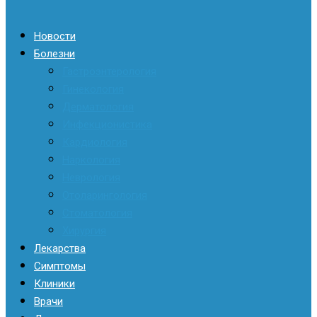
Новости
Болезни
Гастроэнтерология
Гинекология
Дерматология
Инфекционистика
Кардиология
Наркология
Неврология
Отоларингология
Стоматология
Хирургия
Лекарства
Симптомы
Клиники
Врачи