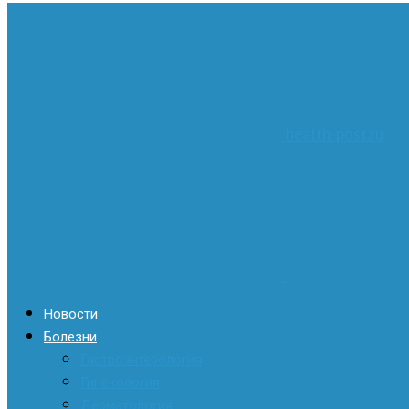
health-post.ru
Новости
Болезни
Гастроэнтерология
Гинекология
Дерматология