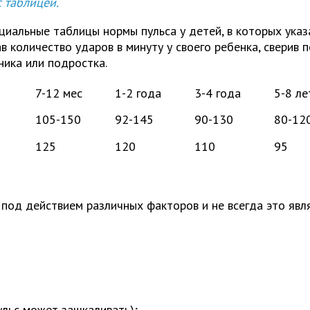
 таблицей.
циальные таблицы нормы пульса у детей, в которых указ
ав количество ударов в минуту у своего ребенка, свери
ника или подростка.
7-12 мес
1-2 года
3-4 года
5-8 ле
5
105-150
92-145
90-130
80-12
125
120
110
95
под действием различных факторов и не всегда это явл
ульс может зашкаливать);