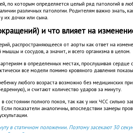
ей, по которым определяется целый ряд патологий в люб
аличии различных патологии. Родителям важно знать, к
у их дочки или сына.
окращений) и что влияет на изменен
рий, распространяющееся от аорты как ответ на изменен
ышцы и сосудов, а значит, и всего организма в целом.
 артериям в определенных местах, прослушивая сердце 
ктически все модели помимо кровяного давления показы
ребенку любого возраста возможно без медицинских пр
бедренную), и считают количество ударов за минуту.
 в состоянии полного покоя, так как у них ЧСС сильно з
. Если показатели аналогичны, впоследствии замеры про
ускультации.
ту в статичном положении. Поэтому засекают 30 секун