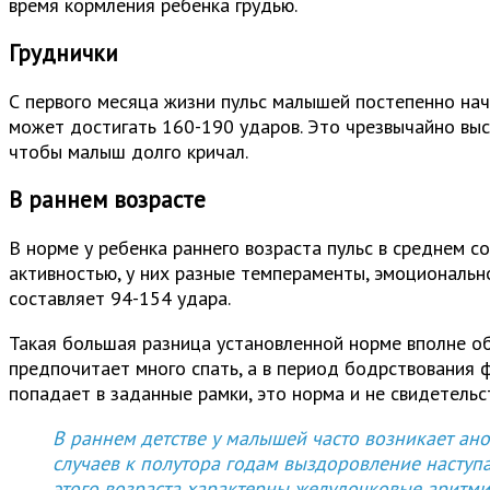
время кормления ребенка грудью.
Груднички
С первого месяца жизни пульс малышей постепенно начи
может достигать 160-190 ударов. Это чрезвычайно выс
чтобы малыш долго кричал.
В раннем возрасте
В норме у ребенка раннего возраста пульс в среднем с
активностью, у них разные темпераменты, эмоционально
составляет 94-154 удара.
Такая большая разница установленной норме вполне об
предпочитает много спать, а в период бодрствования 
попадает в заданные рамки, это норма и не свидетельс
В раннем детстве у малышей часто возникает а
случаев к полутора годам выздоровление наступа
этого возраста характерны желудочковые аритми