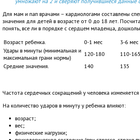
умножают на 2 и сверяют получившиеся данные с
Для мам и пап врачами – кардиологами составлены спе
значения для детей в возрасте от 0 до 18 лет. Посчит
понять, все ли в порядке с сердцем младенца, дошколь
Возраст ребенка.
0-1 мес
3-6 мес
Удары в минуты (минимальная и
120-180
110-16
максимальная грани нормы)
Средние значения.
140
135
Частота сердечных сокращений у человека изменяется 
На количество ударов в минуту у ребенка влияют:
возраст;
вес;
физические нагрузки;
психологическое состояние (при стрессе, страхе п