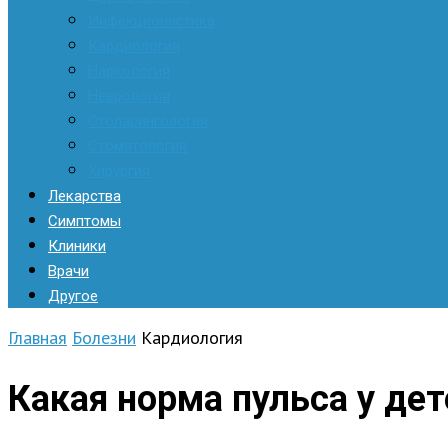
Инфекционистика
Кардиология
Наркология
Неврология
Отоларингология
Стоматология
Хирургия
Лекарства
Симптомы
Клиники
Врачи
Другое
Главная
Болезни
Кардиология
Какая норма пульса у дет