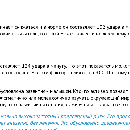
нает снижаться и в норме он составляет 132 удара в ми
окий показатель, который может нанести неокрепшему с
оставляет 124 удара в минуту. Но этот показатель може
е состояние. Все эти факторы влияют на ЧСС. Поэтому 
условлена развитием малышей. Кто-то активно познает м
флегматично или меланхолично изучать окружающий мир. 
твуют о развитии патологии, даже если и отличаются от
номально высокочастотный предсердный ритм. Его пров
ет внезапно без лечения. Это обусловлено дозреванием
и, мерцание предсердий.