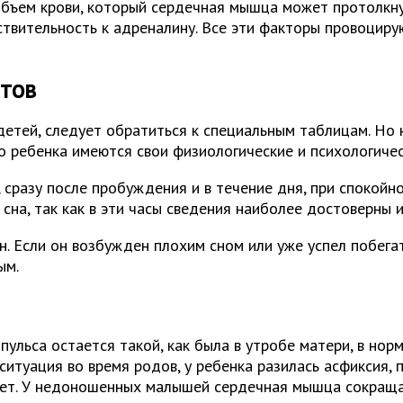
бъем крови, который сердечная мышца может протолкнут
ствительность к адреналину. Все эти факторы провоциру
стов
етей, следует обратиться к специальным таблицам. Но 
 ребенка имеются свои физиологические и психологическ
, сразу после пробуждения и в течение дня, при спокой
сна, так как в эти часы сведения наиболее достоверны и
 Если он возбужден плохим сном или уже успел побегать
ым.
пульса остается такой, как была в утробе матери, в нор
итуация во время родов, у ребенка разилась асфиксия, 
свет. У недоношенных малышей сердечная мышца сокращае