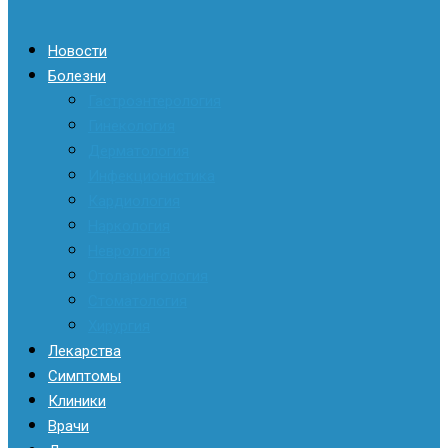
Новости
Болезни
Гастроэнтерология
Гинекология
Дерматология
Инфекционистика
Кардиология
Наркология
Неврология
Отоларингология
Стоматология
Хирургия
Лекарства
Симптомы
Клиники
Врачи