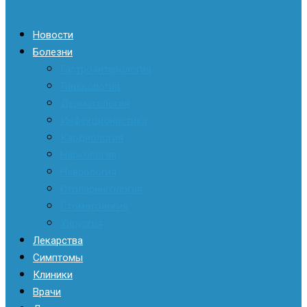
Новости
Болезни
Гастроэнтерология
Гинекология
Дерматология
Инфекционистика
Кардиология
Наркология
Неврология
Отоларингология
Стоматология
Хирургия
Лекарства
Симптомы
Клиники
Врачи