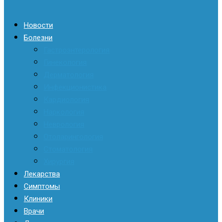
Новости
Болезни
Гастроэнтерология
Гинекология
Дерматология
Инфекционистика
Кардиология
Наркология
Неврология
Отоларингология
Стоматология
Хирургия
Лекарства
Симптомы
Клиники
Врачи