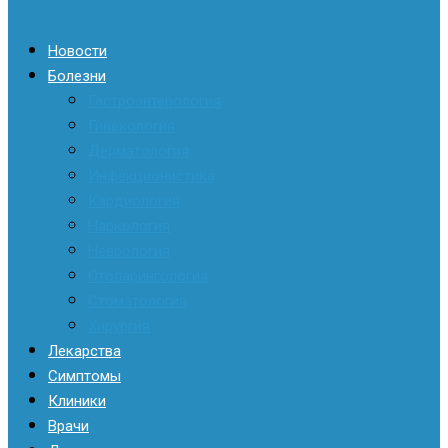
Новости
Болезни
Гастроэнтерология
Гинекология
Дерматология
Инфекционистика
Кардиология
Наркология
Неврология
Отоларингология
Стоматология
Хирургия
Лекарства
Симптомы
Клиники
Врачи