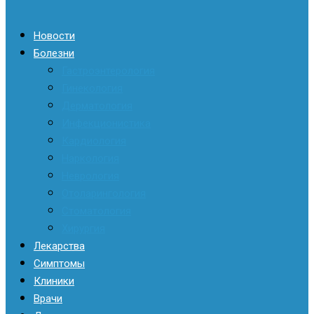
Новости
Болезни
Гастроэнтерология
Гинекология
Дерматология
Инфекционистика
Кардиология
Наркология
Неврология
Отоларингология
Стоматология
Хирургия
Лекарства
Симптомы
Клиники
Врачи